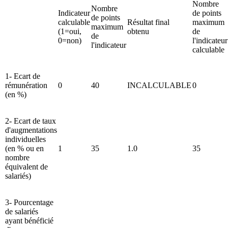
Nombre
Nombre
Indicateur
de points
de points
calculable
Résultat final
maximum
maximum
(1=oui,
obtenu
de
de
0=non)
l'indicateur
l'indicateur
calculable
1- Ecart de
rémunération
0
40
INCALCULABLE
0
(en %)
2- Ecart de taux
d'augmentations
individuelles
(en % ou en
1
35
1.0
35
nombre
équivalent de
salariés)
3- Pourcentage
de salariés
ayant bénéficié