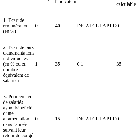
l'indicateur
calculable
1- Ecart de
rémunération
0
40
INCALCULABLE
0
(en %)
2- Ecart de taux
d'augmentations
individuelles
(en % ou en
1
35
0.1
35
nombre
équivalent de
salariés)
3- Pourcentage
de salariés
ayant bénéficié
d'une
augmentation
0
15
INCALCULABLE
0
dans l'année
suivant leur
retour de congé