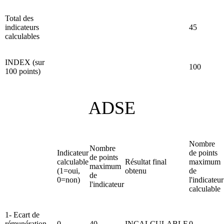
Total des
indicateurs
45
calculables
INDEX (sur
100
100 points)
ADSE
Nombre
Nombre
Indicateur
de points
de points
calculable
Résultat final
maximum
maximum
(1=oui,
obtenu
de
de
0=non)
l'indicateur
l'indicateur
calculable
1- Ecart de
rémunération
0
40
INCALCULABLE
0