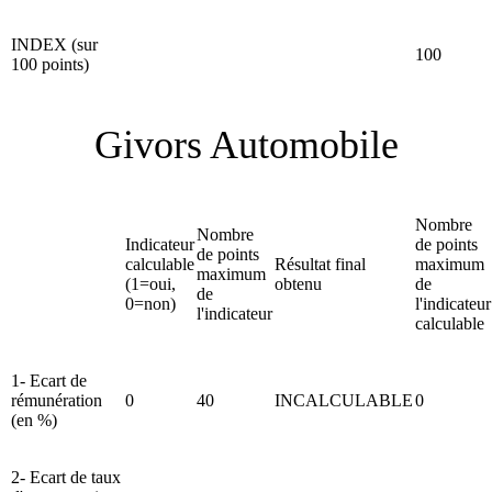
INDEX (sur
100
100 points)
Givors Automobile
Nombre
Nombre
Indicateur
de points
de points
calculable
Résultat final
maximum
maximum
(1=oui,
obtenu
de
de
0=non)
l'indicateur
l'indicateur
calculable
1- Ecart de
rémunération
0
40
INCALCULABLE
0
(en %)
2- Ecart de taux