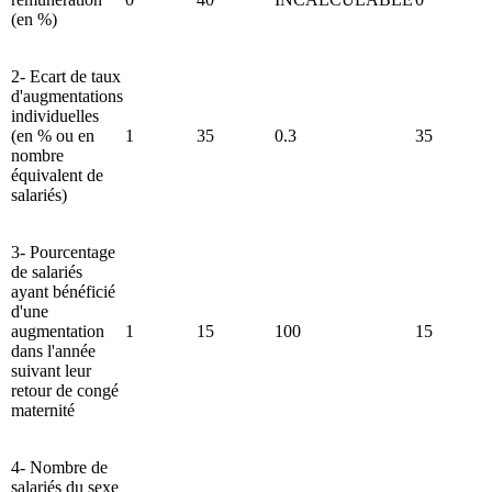
(en %)
2- Ecart de taux
d'augmentations
individuelles
(en % ou en
1
35
0.3
35
nombre
équivalent de
salariés)
3- Pourcentage
de salariés
ayant bénéficié
d'une
augmentation
1
15
100
15
dans l'année
suivant leur
retour de congé
maternité
4- Nombre de
salariés du sexe