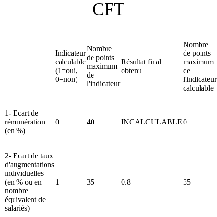
CFT
Nombre
Nombre
Indicateur
de points
de points
calculable
Résultat final
maximum
maximum
(1=oui,
obtenu
de
de
0=non)
l'indicateur
l'indicateur
calculable
1- Ecart de
rémunération
0
40
INCALCULABLE
0
(en %)
2- Ecart de taux
d'augmentations
individuelles
(en % ou en
1
35
0.8
35
nombre
équivalent de
salariés)