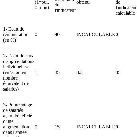
(1=oui,
obtenu
de
de
0=non)
l'indicateur
l'indicateur
calculable
1- Ecart de
rémunération
0
40
INCALCULABLE
0
(en %)
2- Ecart de taux
d'augmentations
individuelles
(en % ou en
1
35
3.3
35
nombre
équivalent de
salariés)
3- Pourcentage
de salariés
ayant bénéficié
d'une
augmentation
0
15
INCALCULABLE
0
dans l'année