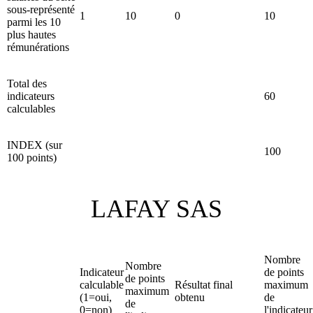
sous-représenté
1
10
0
10
parmi les 10
plus hautes
rémunérations
Total des
indicateurs
60
calculables
INDEX (sur
100
100 points)
LAFAY SAS
Nombre
Nombre
Indicateur
de points
de points
calculable
Résultat final
maximum
maximum
(1=oui,
obtenu
de
de
0=non)
l'indicateur