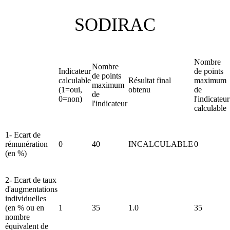
SODIRAC
Nombre
Nombre
Indicateur
de points
de points
calculable
Résultat final
maximum
maximum
(1=oui,
obtenu
de
de
0=non)
l'indicateur
l'indicateur
calculable
1- Ecart de
rémunération
0
40
INCALCULABLE
0
(en %)
2- Ecart de taux
d'augmentations
individuelles
(en % ou en
1
35
1.0
35
nombre
équivalent de