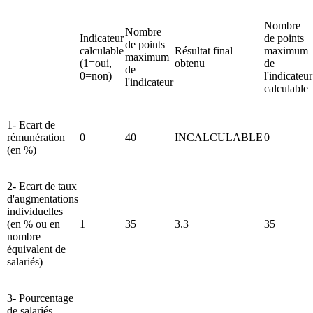
Nombre
Nombre
Indicateur
de points
de points
calculable
Résultat final
maximum
maximum
(1=oui,
obtenu
de
de
0=non)
l'indicateur
l'indicateur
calculable
1- Ecart de
rémunération
0
40
INCALCULABLE
0
(en %)
2- Ecart de taux
d'augmentations
individuelles
(en % ou en
1
35
3.3
35
nombre
équivalent de
salariés)
3- Pourcentage
de salariés