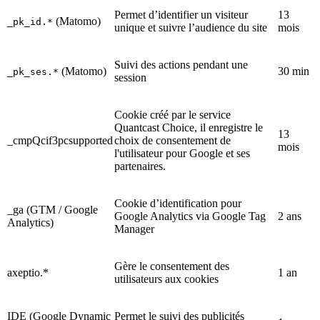
Permet d’identifier un visiteur
13
(Matomo)
_pk_id.*
unique et suivre l’audience du site
mois
Suivi des actions pendant une
(Matomo)
30 min
_pk_ses.*
session
Cookie créé par le service
Quantcast Choice, il enregistre le
13
_cmpQcif3pcsupported
choix de consentement de
mois
l'utilisateur pour Google et ses
partenaires.
Cookie d’identification pour
_ga (GTM / Google
Google Analytics via Google Tag
2 ans
Analytics)
Manager
Gère le consentement des
axeptio.*
1 an
utilisateurs aux cookies
IDE (Google Dynamic
Permet le suivi des publicités