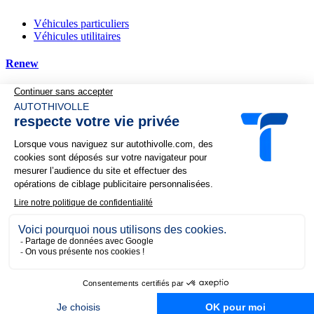
Véhicules particuliers
Véhicules utilitaires
Renew
Nos services
Financement
Reprise de votre véhicule
Complémentaire automobile
Demande de devis
Recherche personnalisée
Actualités et promotions
Nos offres du moment
Nos actualités
Au quotidien, prenez les transports en commun
#SeDéplacerMoinsPolluer
Politique de confidentialité
Mentions légales
Index égalité
professionnelle
Nous rejoindre